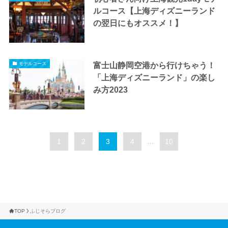
ルコース【上海ディズニーランド
の翌日にもオススメ！】
富士山静岡空港から行けちゃう！
モデルコース
「上海ディズニーランド」の楽し
み方2023
1
2
3
4
...
10
TOP
ふじそらブログ