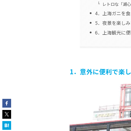
レトロな「湖心
4．上海ガニを
5．夜景を楽し
6．上海観光に
1．意外に便利で楽