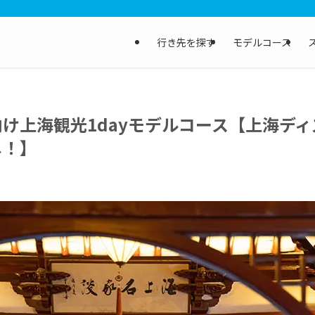
行き先を探す
モデルコース
け上海観光1dayモデルコース【上海デ
メ！】