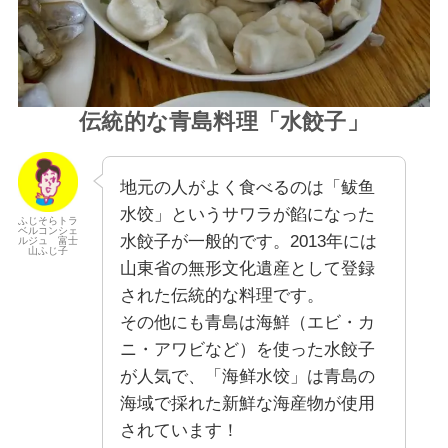
伝統的な青島料理「水餃子」
地元の人がよく食べるのは「鲅鱼
水饺」というサワラが餡になった
ふじそらトラ
ベルコンシェ
水餃子が一般的です。2013年には
ルジュ 富士
山ふじ子
山東省の無形文化遺産として登録
された伝統的な料理です。
その他にも青島は海鮮（エビ・カ
ニ・アワビなど）を使った水餃子
が人気で、「海鲜水饺」は青島の
海域で採れた新鮮な海産物が使用
されています！