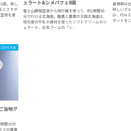
ェラート&シメパフェ8選
5店。楽し
島根県は
るとさすが
味しいグ
富士山静岡空港から飛行機を使って、約1時間45
7空港を運
は、FDA
分で行ける北海道。酪農と農業の王国北海道は、
ポットをご紹
地元産の牛乳や食材を使ったソフトクリームやジ
ェラート、近年ブームの「シ...
ッフおすすめ
ご当地グ
時間35分
ラスの農業