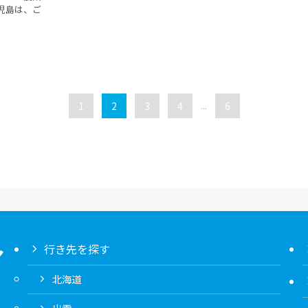
児島は、ご
1
2
3
4
...
6
行き先を探す
北海道