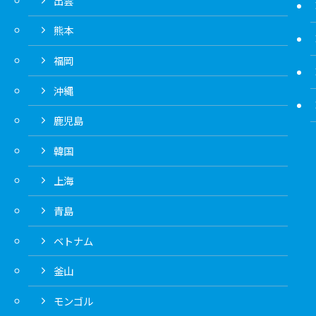
出雲
熊本
福岡
沖縄
鹿児島
韓国
上海
青島
ベトナム
釜山
モンゴル