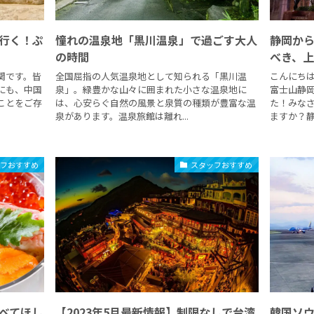
行く！ぷ
憧れの温泉地「黒川温泉」で過ごす大人
静岡か
の時間
べき、
関です。皆
全国屈指の人気温泉地として知られる「黒川温
こんにちは
にも、中国
泉」。緑豊かな山々に囲まれた小さな温泉地に
富士山静
ことをご存
は、心安らぐ自然の風景と泉質の種類が豊富な温
た！みな
泉があります。温泉旅館は離れ...
ますか？静岡
ッフおすすめ
スタッフおすすめ
べてほし
【2023年5月最新情報】制限なしで台湾
韓国ソ