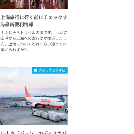
ら上海旅行に行く前にチェックす
上海最新便利情報
！ふじそらトラベルの張です。 ついに
岡空港から上海への直行便が復活しまし
さん、上海についてどれくらい知ってい
からわずか2....
スタッフおすすめ
ウル出身「ジュン」のディスカバ