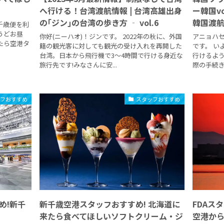
へ行ける！台湾渡航情報 | 台湾高雄出身
ー韓国v
の｢ジン｣の台湾の歩き方 ‐ vol.6
韓国渡航
千歳便を利
うどお昼
你好(ニーハオ)！ジンです。 2022年の秋に、外国
アニョハ
たら空港タ
籍の観光客に対しても観光の受け入れを再開した
です。 い
台湾。日本から飛行機で3〜4時間で行ける身近な
行けるよ
旅行先です!みなさんに安...
際の手続き
ッフおすすめ
スタッフおすすめ
め!新千
新千歳空港スタッフおすすめ! 北海道に
FDAス
来たら食べてほしいソフトクリーム・ジ
空港か