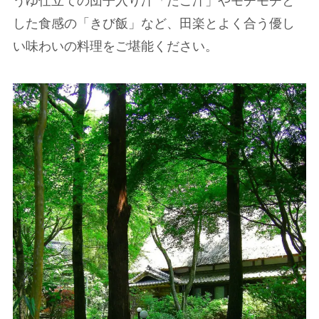
うゆ仕立ての団子入り汁「だご汁」やモチモチと
した食感の「きび飯」など、田楽とよく合う優し
い味わいの料理をご堪能ください。