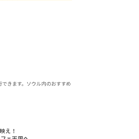
行できます。ソウル内のおすすめ
S映え！
カフェ天国へ