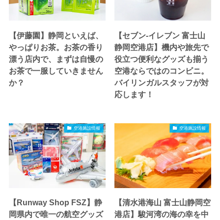
【伊藤園】静岡といえば、
【セブン-イレブン 富士山
やっぱりお茶。お茶の香り
静岡空港店】機内や旅先で
漂う店内で、まずは自慢の
役立つ便利なグッズも揃う
お茶で一服していきません
空港ならではのコンビニ。
か？
バイリンガルスタッフが対
応します！
空港施設情報
空港施設情報
【Runway Shop FSZ】静
【清水港海山 富士山静岡空
岡県内で唯一の航空グッズ
港店】駿河湾の海の幸を中