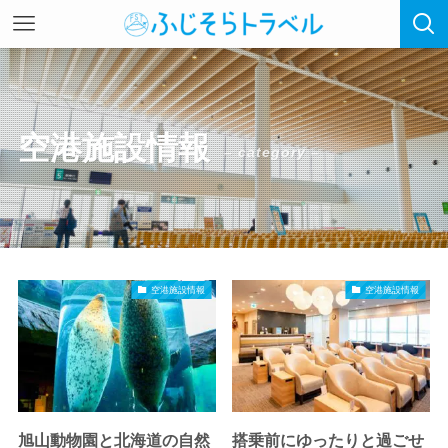
空港施設情報
– category –
空港施設情報
空港施設情報
旭山動物園と北海道の自然
搭乗前にゆったりと過ごせ