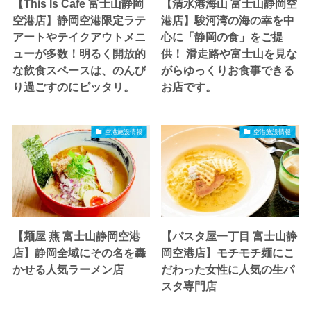
【This Is Cafe 富士山静岡
【清水港海山 富士山静岡空
空港店】静岡空港限定ラテ
港店】駿河湾の海の幸を中
アートやテイクアウトメニ
心に「静岡の食」をご提
ューが多数！明るく開放的
供！ 滑走路や富士山を見な
な飲食スペースは、のんび
がらゆっくりお食事できる
り過ごすのにピッタリ。
お店です。
空港施設情報
空港施設情報
【麺屋 燕 富士山静岡空港
【パスタ屋一丁目 富士山静
店】静岡全域にその名を轟
岡空港店】モチモチ麺にこ
かせる人気ラーメン店
だわった女性に人気の生パ
スタ専門店