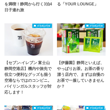
を満喫！静岡から行く3泊4
る「YOUR LOUNGE」
日子連れ旅
空港施設情報
空港施設情報
【セブン-イレブン 富士山
【伊藤園】静岡といえば、
静岡空港店】機内や旅先で
やっぱりお茶。お茶の香り
役立つ便利なグッズも揃う
漂う店内で、まずは自慢の
空港ならではのコンビニ。
お茶で一服していきません
バイリンガルスタッフが対
か？
応します！
空港施設情報
空港施設情報